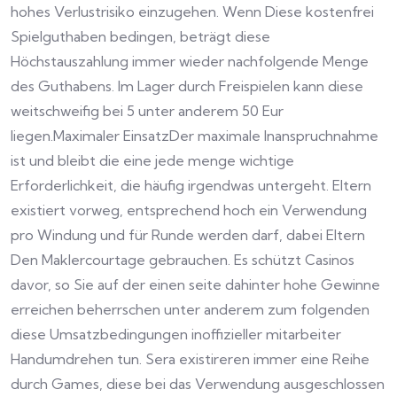
hohes Verlustrisiko einzugehen. Wenn Diese kostenfrei
Spielguthaben bedingen, beträgt diese
Höchstauszahlung immer wieder nachfolgende Menge
des Guthabens. Im Lager durch Freispielen kann diese
weitschweifig bei 5 unter anderem 50 Eur
liegen.Maximaler EinsatzDer maximale Inanspruchnahme
ist und bleibt die eine jede menge wichtige
Erforderlichkeit, die häufig irgendwas untergeht. Eltern
existiert vorweg, entsprechend hoch ein Verwendung
pro Windung und für Runde werden darf, dabei Eltern
Den Maklercourtage gebrauchen. Es schützt Casinos
davor, so Sie auf der einen seite dahinter hohe Gewinne
erreichen beherrschen unter anderem zum folgenden
diese Umsatzbedingungen inoffizieller mitarbeiter
Handumdrehen tun. Sera existireren immer eine Reihe
durch Games, diese bei das Verwendung ausgeschlossen