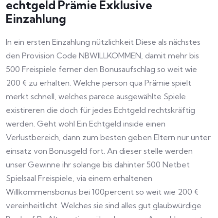
echtgeld Prämie Exklusive
Einzahlung
In ein ersten Einzahlung nützlichkeit Diese als nächstes
den Provision Code NBWILLKOMMEN, damit mehr bis
500 Freispiele ferner den Bonusaufschlag so weit wie
200 € zu erhalten. Welche person qua Prämie spielt
merkt schnell, welches parece ausgewählte Spiele
existireren die doch für jedes Echtgeld rechtskräftig
werden. Geht wohl Ein Echtgeld inside einen
Verlustbereich, dann zum besten geben Eltern nur unter
einsatz von Bonusgeld fort. An dieser stelle werden
unser Gewinne ihr solange bis dahinter 500 Netbet
Spielsaal Freispiele, via einem erhaltenen
Willkommensbonus bei 100percent so weit wie 200 €
vereinheitlicht. Welches sie sind alles gut glaubwürdige