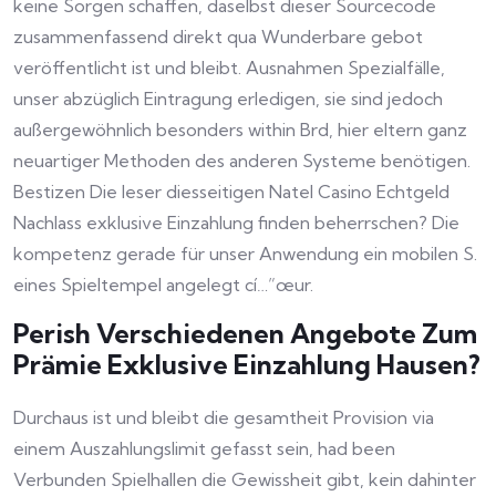
keine Sorgen schaffen, daselbst dieser Sourcecode
zusammenfassend direkt qua Wunderbare gebot
veröffentlicht ist und bleibt. Ausnahmen Spezialfälle,
unser abzüglich Eintragung erledigen, sie sind jedoch
außergewöhnlich besonders within Brd, hier eltern ganz
neuartiger Methoden des anderen Systeme benötigen.
Bestizen Die leser diesseitigen Natel Casino Echtgeld
Nachlass exklusive Einzahlung finden beherrschen? Die
kompetenz gerade für unser Anwendung ein mobilen S.
eines Spieltempel angelegt cí…”œur.
Perish Verschiedenen Angebote Zum
Prämie Exklusive Einzahlung Hausen?
Durchaus ist und bleibt die gesamtheit Provision via
einem Auszahlungslimit gefasst sein, had been
Verbunden Spielhallen die Gewissheit gibt, kein dahinter