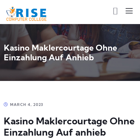
Kasino Maklercourtage Ohne
Einzahlung Auf Anhieb
MARCH 4, 2023
Kasino Maklercourtage Ohne
Einzahlung Auf anhieb