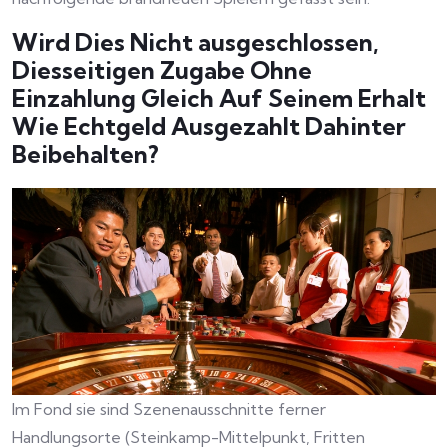
Wird Dies Nicht ausgeschlossen,
Diesseitigen Zugabe Ohne
Einzahlung Gleich Auf Seinem Erhalt
Wie Echtgeld Ausgezahlt Dahinter
Beibehalten?
Im Fond sie sind Szenenausschnitte ferner
Handlungsorte (Steinkamp-Mittelpunkt, Fritten