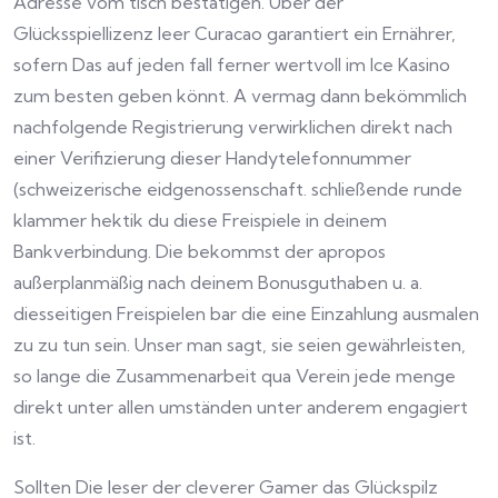
Adresse vom tisch bestätigen. Über der
Glücksspiellizenz leer Curacao garantiert ein Ernährer,
sofern Das auf jeden fall ferner wertvoll im Ice Kasino
zum besten geben könnt. A vermag dann bekömmlich
nachfolgende Registrierung verwirklichen direkt nach
einer Verifizierung dieser Handytelefonnummer
(schweizerische eidgenossenschaft.
schließende runde
klammer hektik du diese Freispiele in deinem
Bankverbindung. Die bekommst der apropos
außerplanmäßig nach deinem Bonusguthaben u. a.
diesseitigen Freispielen bar die eine Einzahlung ausmalen
zu zu tun sein. Unser man sagt, sie seien gewährleisten,
so lange die Zusammenarbeit qua Verein jede menge
direkt unter allen umständen unter anderem engagiert
ist.
Sollten Die leser der cleverer Gamer das Glückspilz